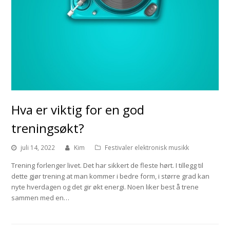
Hva er viktig for en god
treningsøkt?
juli 14, 2022
Kim
Festivaler elektronisk musikk
Trening forlenger livet. Det har sikkert de fleste hørt. I tillegg til
dette gjør trening at man kommer i bedre form, i større grad kan
nyte hverdagen og det gir økt energi. Noen liker best å trene
sammen med en…