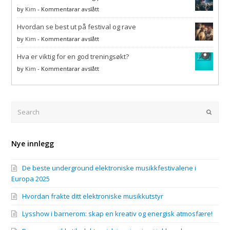
kreativ
elektronisk
på
by
Kim
-
Kommentarar avslått
og
inspirasjon
Hvordan
energisk
i
Hvordan se best ut på festival og rave
kler
atmosfære!
jakkevalg
kvinner
på
by
Kim
-
Kommentarar avslått
seg
Hvordan
på
Hva er viktig for en god treningsøkt?
se
rave?
best
på
by
Kim
-
Kommentarar avslått
ut
Hva
på
er
festival
viktig
og
for
Search
Submi
rave
en
god
treningsøkt?
Nye innlegg
De beste underground elektroniske musikkfestivalene i
Europa 2025
Hvordan frakte ditt elektroniske musikkutstyr
Lysshow i barnerom: skap en kreativ og energisk atmosfære!