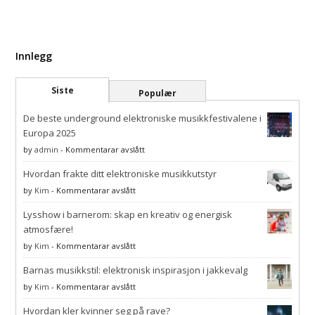
Innlegg
Siste
Populær
De beste underground elektroniske musikkfestivalene i
Europa 2025
på
by
admin
-
Kommentarar avslått
De
Hvordan frakte ditt elektroniske musikkutstyr
beste
underground
på
by
Kim
-
Kommentarar avslått
elektroniske
Hvordan
musikkfestivalene
Lysshow i barnerom: skap en kreativ og energisk
frakte
i
ditt
atmosfære!
Europa
elektroniske
på
by
Kim
-
Kommentarar avslått
2025
musikkutstyr
Lysshow
Barnas musikkstil: elektronisk inspirasjon i jakkevalg
i
barnerom:
på
by
Kim
-
Kommentarar avslått
skap
Barnas
en
Hvordan kler kvinner seg på rave?
musikkstil: