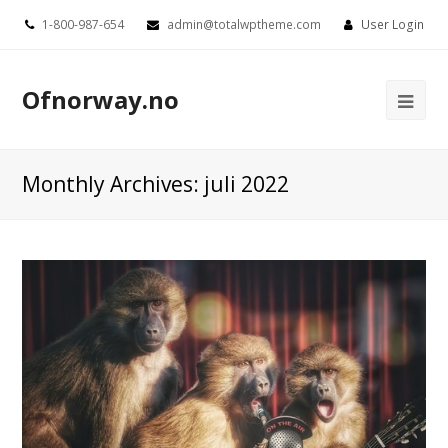
1-800-987-654
admin@totalwptheme.com
User Login
Ofnorway.no
Ope
Mob
Me
Monthly Archives: juli 2022