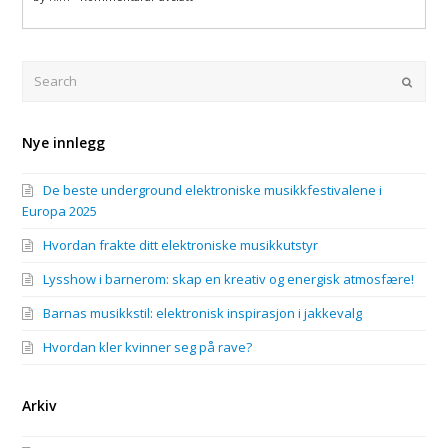
ut
Hva
på
er
festival
viktig
og
for
Search
Submi
rave
en
god
treningsøkt?
Nye innlegg
De beste underground elektroniske musikkfestivalene i
Europa 2025
Hvordan frakte ditt elektroniske musikkutstyr
Lysshow i barnerom: skap en kreativ og energisk atmosfære!
Barnas musikkstil: elektronisk inspirasjon i jakkevalg
Hvordan kler kvinner seg på rave?
Arkiv