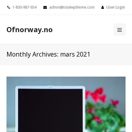
1-800-987-654
admin@totalwptheme.com
User Login
Ofnorway.no
Ope
Mob
Me
Monthly Archives: mars 2021