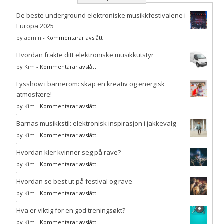
De beste underground elektroniske musikkfestivalene i
Europa 2025
på
by
admin
-
Kommentarar avslått
De
Hvordan frakte ditt elektroniske musikkutstyr
beste
underground
på
by
Kim
-
Kommentarar avslått
elektroniske
Hvordan
musikkfestivalene
Lysshow i barnerom: skap en kreativ og energisk
frakte
i
ditt
atmosfære!
Europa
elektroniske
på
by
Kim
-
Kommentarar avslått
2025
musikkutstyr
Lysshow
Barnas musikkstil: elektronisk inspirasjon i jakkevalg
i
barnerom:
på
by
Kim
-
Kommentarar avslått
skap
Barnas
en
Hvordan kler kvinner seg på rave?
musikkstil:
kreativ
elektronisk
på
by
Kim
-
Kommentarar avslått
og
inspirasjon
Hvordan
energisk
i
Hvordan se best ut på festival og rave
kler
atmosfære!
jakkevalg
kvinner
på
by
Kim
-
Kommentarar avslått
seg
Hvordan
på
Hva er viktig for en god treningsøkt?
se
rave?
best
på
by
Kim
-
Kommentarar avslått