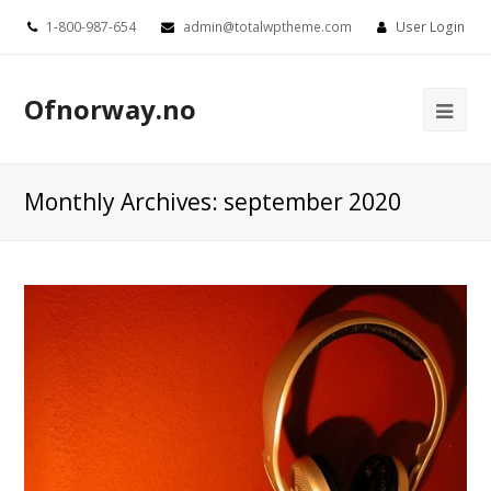
1-800-987-654
admin@totalwptheme.com
User Login
Ofnorway.no
Ope
Mob
Me
Monthly Archives: september 2020