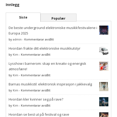
Innlegg
Siste
Populær
De beste underground elektroniske musikkfestivalene i
Europa 2025
på
by
admin
-
Kommentarar avslått
De
Hvordan frakte ditt elektroniske musikkutstyr
beste
underground
på
by
Kim
-
Kommentarar avslått
elektroniske
Hvordan
musikkfestivalene
Lysshow i barnerom: skap en kreativ og energisk
frakte
i
ditt
atmosfære!
Europa
elektroniske
på
by
Kim
-
Kommentarar avslått
2025
musikkutstyr
Lysshow
Barnas musikkstil: elektronisk inspirasjon i jakkevalg
i
barnerom:
på
by
Kim
-
Kommentarar avslått
skap
Barnas
en
Hvordan kler kvinner seg på rave?
musikkstil:
kreativ
elektronisk
på
by
Kim
-
Kommentarar avslått
og
inspirasjon
Hvordan
energisk
i
Hvordan se best ut på festival og rave
kler
atmosfære!