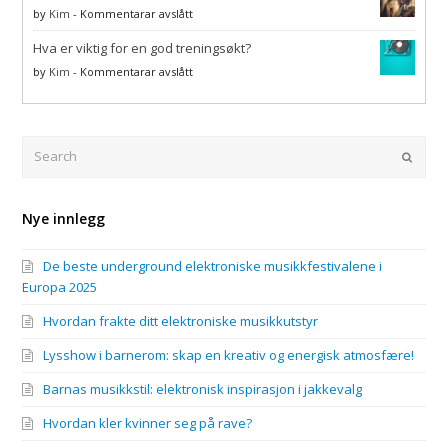
jakkevalg
kvinner
på
by
Kim
-
Kommentarar avslått
seg
Hvordan
på
Hva er viktig for en god treningsøkt?
se
rave?
best
på
by
Kim
-
Kommentarar avslått
ut
Hva
på
er
festival
viktig
og
for
Search
Submi
rave
en
god
treningsøkt?
Nye innlegg
De beste underground elektroniske musikkfestivalene i
Europa 2025
Hvordan frakte ditt elektroniske musikkutstyr
Lysshow i barnerom: skap en kreativ og energisk atmosfære!
Barnas musikkstil: elektronisk inspirasjon i jakkevalg
Hvordan kler kvinner seg på rave?