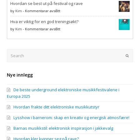
energisk
i
Hvordan se best ut på festival og rave
kler
atmosfære!
jakkevalg
kvinner
på
by
Kim
-
Kommentarar avslått
seg
Hvordan
på
Hva er viktig for en god treningsøkt?
se
rave?
best
på
by
Kim
-
Kommentarar avslått
ut
Hva
på
er
festival
viktig
og
for
Search
Submi
rave
en
god
treningsøkt?
Nye innlegg
De beste underground elektroniske musikkfestivalene i
Europa 2025
Hvordan frakte ditt elektroniske musikkutstyr
Lysshow i barnerom: skap en kreativ og energisk atmosfære!
Barnas musikkstil: elektronisk inspirasjon i jakkevalg
Hvordan kler kvinner seg på rave?