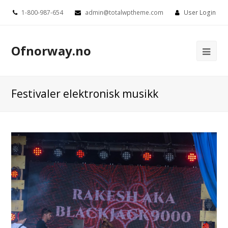
1-800-987-654
admin@totalwptheme.com
User Login
Ofnorway.no
Ope
Mob
Me
Festivaler elektronisk musikk