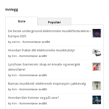
Innlegg
Siste
Populær
De beste underground elektroniske musikkfestivalene i
Europa 2025
på
by
admin
-
Kommentarar avslått
De
Hvordan frakte ditt elektroniske musikkutstyr
beste
underground
på
by
Kim
-
Kommentarar avslått
elektroniske
Hvordan
musikkfestivalene
Lysshow i barnerom: skap en kreativ og energisk
frakte
i
ditt
atmosfære!
Europa
elektroniske
på
by
Kim
-
Kommentarar avslått
2025
musikkutstyr
Lysshow
Barnas musikkstil: elektronisk inspirasjon i jakkevalg
i
barnerom:
på
by
Kim
-
Kommentarar avslått
skap
Barnas
en
Hvordan kler kvinner seg på rave?
musikkstil:
kreativ
elektronisk
på
by
Kim
-
Kommentarar avslått
og
inspirasjon
Hvordan