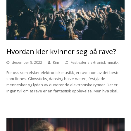
Hvordan kler kvinner seg på rave?
desember 8, 2022
Kim
Festivaler elektronisk musikk
For oss som elsker elektronisk musikk, er rave noe av det beste
som finnes. Glowsticks, dansing halve natten, festglade
mennesker og lyden av dundrende elektroniske rytmer. Det er
ingen tvil om at rave er en fantastisk opplevelse. Men hva skal…