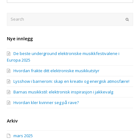
på
er
festival
viktig
og
for
Search
Submi
rave
en
god
treningsøkt?
Nye innlegg
De beste underground elektroniske musikkfestivalene i
Europa 2025
Hvordan frakte ditt elektroniske musikkutstyr
Lysshow i barnerom: skap en kreativ og energisk atmosfære!
Barnas musikkstil: elektronisk inspirasjon i jakkevalg
Hvordan kler kvinner seg på rave?
Arkiv
mars 2025