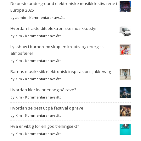
De beste underground elektroniske musikkfestivalene i
Europa 2025
på
by
admin
-
Kommentarar avslått
De
Hvordan frakte ditt elektroniske musikkutstyr
beste
underground
på
by
Kim
-
Kommentarar avslått
elektroniske
Hvordan
musikkfestivalene
Lysshow i barnerom: skap en kreativ og energisk
frakte
i
ditt
atmosfære!
Europa
elektroniske
på
by
Kim
-
Kommentarar avslått
2025
musikkutstyr
Lysshow
Barnas musikkstil: elektronisk inspirasjon i jakkevalg
i
barnerom:
på
by
Kim
-
Kommentarar avslått
skap
Barnas
en
Hvordan kler kvinner seg på rave?
musikkstil:
kreativ
elektronisk
på
by
Kim
-
Kommentarar avslått
og
inspirasjon
Hvordan
energisk
i
Hvordan se best ut på festival og rave
kler
atmosfære!
jakkevalg
kvinner
på
by
Kim
-
Kommentarar avslått
seg
Hvordan
på
Hva er viktig for en god treningsøkt?
se
rave?
best
på
by
Kim
-
Kommentarar avslått
ut
Hva