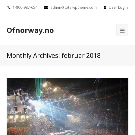
1-800-987-654
admin@totalwptheme.com
User Login
Ofnorway.no
Ope
Mob
Me
Monthly Archives: februar 2018