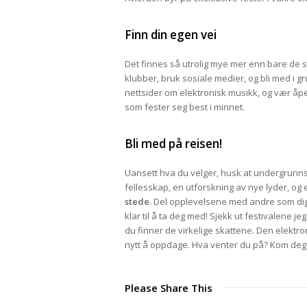
Finn din egen vei
Det finnes så utrolig mye mer enn bare de st
klubber, bruk sosiale medier, og bli med i g
nettsider om elektronisk musikk, og vær åp
som fester seg best i minnet.
Bli med på reisen!
Uansett hva du velger, husk at undergrunn
fellesskap, en utforskning av nye lyder, og 
stede
. Del opplevelsene med andre som digg
klar til å ta deg med! Sjekk ut festivalene jeg
du finner de virkelige skattene. Den elektro
nytt å oppdage. Hva venter du på? Kom deg 
Please Share This