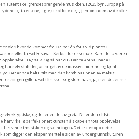
 den autentiske, grensesprengende musikken. I 2025 byr Europa på
e lydene og talentene, og jeg skal lose deg gjennom noen av de aller
er aldri hvor de kommer fra. De har én fot solid plantet i
 spesielle. Ta Exit Festival i Serbia, for eksempel. Bare det å være i
en opplevelse i seg selv. Og så har du «Dance Arena» nede i
 Jeg har selv stått der, omringet av de massive murene, og kjent
 lyd. Det er noe helt unikt med den kombinasjonen av mektig
estningen gyllen. Exit tiltrekker seg store navn, ja, men det er her
kinne.
eg selv «kryptisk», og det er en del av greia. De er den eldste
de har virkelig perfeksjonert kunsten å skape en totalopplevelse.
re forsvinne i musikken og stemningen. Det er nettopp dette
lk som digger den eksperimentelle siden av undergrunnskulturen.