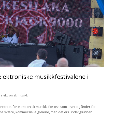
lektroniske musikkfestivalene i
r elektronisk musikk
senteret for elektronisk musikk. For oss som lever og ånder for
r de svære, kommersielle greiene, men det er i undergrunnen