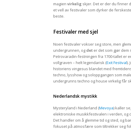
magien
virkelig
skjer. Det er der du finner
et vell av festivaler som dyrker de ferskest
beste.
Festivaler med sjel
Noen festivaler vokser seg store, men glemm
undergrunnen, og
det
er det som gjør dem så
Petrovaradin-festningen fra 1700-tallet er 
vollgraven – helt legendarisk (
Exit Festival
).
historiens vingesus blandet med fremtidens
techno, lysshow og soloppgangen som maler f
undergrunns techno og house virkelig får s
Nederlandsk mystikk
Mysteryland i Nederland (
Mevoya
) kaller s
elektroniske musikkfestivalen i verden, og 
Det handler om å glemme tid og sted, og ba
fokuset på atmosfære som tiltrekker seg fo