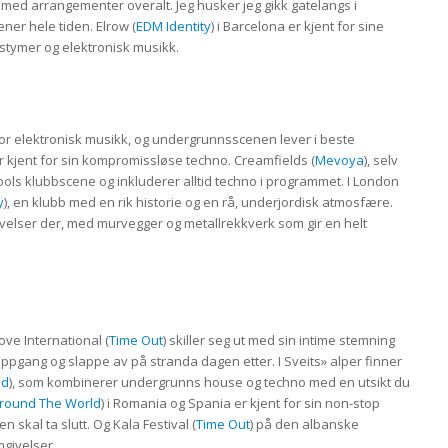
, med arrangementer overalt. Jeg husker jeg gikk gatelangs i
er hele tiden. Elrow (
EDM Identity
) i Barcelona er kjent for sine
kostymer og elektronisk musikk.
 for elektronisk musikk, og undergrunnsscenen lever i beste
er kjent for sin kompromissløse techno. Creamfields (
Mevoya
), selv
rpools klubbscene og inkluderer alltid techno i programmet. I London
y
), en klubb med en rik historie og en rå, underjordisk atmosfære.
velser der, med murvegger og metallrekkverk som gir en helt
Love International (
Time Out
) skiller seg ut med sin intime stemning
oppgang og slappe av på stranda dagen etter. I Sveits» alper finner
ld
), som kombinerer undergrunns house og techno med en utsikt du
Around The World
) i Romania og Spania er kjent for sin non-stop
n skal ta slutt. Og Kala Festival (
Time Out
) på den albanske
mgivelser.