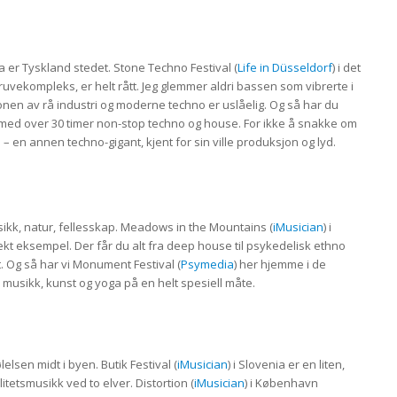
 er Tyskland stedet. Stone Techno Festival (
Life in Düsseldorf
) i det
uvekompleks, er helt rått. Jeg glemmer aldri bassen som vibrerte i
nen av rå industri og moderne techno er uslåelig. Og så har du
n, med over 30 timer non-stop techno og house. For ikke å snakke om
 – en annen techno-gigant, kjent for sin ville produksjon og lyd.
ikk, natur, fellesskap. Meadows in the Mountains (
iMusician
) i
ekt eksempel. Der får du alt fra deep house til psykedelisk ethno
t. Og så har vi Monument Festival (
Psymedia
) her hjemme i de
usikk, kunst og yoga på en helt spesiell måte.
elsen midt i byen. Butik Festival (
iMusician
) i Slovenia er en liten,
itetsmusikk ved to elver. Distortion (
iMusician
) i København