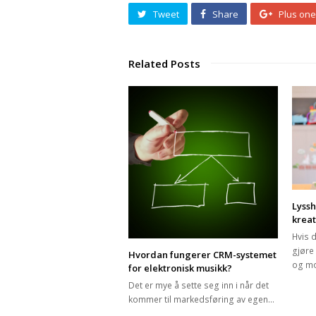
Tweet
Share
Plus one
Related Posts
Lyssh
kreat
Hvis d
gjøre
Hvordan fungerer CRM-systemet
og m
for elektronisk musikk?
Det er mye å sette seg inn i når det
kommer til markedsføring av egen…