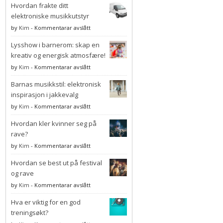
Hvordan frakte ditt
beste
underground
elektroniske musikkutstyr
elektroniske
på
by
Kim
-
Kommentarar avslått
musikkfestivalene
Hvordan
i
Lysshow i barnerom: skap en
frakte
Europa
ditt
kreativ og energisk atmosfære!
2025
elektroniske
på
by
Kim
-
Kommentarar avslått
musikkutstyr
Lysshow
Barnas musikkstil: elektronisk
i
barnerom:
inspirasjon i jakkevalg
skap
på
by
Kim
-
Kommentarar avslått
en
Barnas
kreativ
Hvordan kler kvinner seg på
musikkstil:
og
elektronisk
rave?
energisk
inspirasjon
på
by
Kim
-
Kommentarar avslått
atmosfære!
i
Hvordan
jakkevalg
Hvordan se best ut på festival
kler
kvinner
og rave
seg
på
by
Kim
-
Kommentarar avslått
på
Hvordan
rave?
Hva er viktig for en god
se
best
treningsøkt?
ut