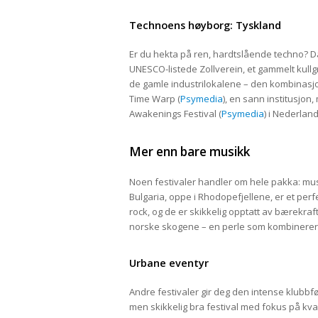
Technoens høyborg: Tyskland
Er du hekta på ren, hardtslående techno? Da
UNESCO-listede Zollverein, et gammelt kullgr
de gamle industrilokalene – den kombinasjo
Time Warp (
Psymedia
), en sann institusjo
Awakenings Festival (
Psymedia
) i Nederland
Mer enn bare musikk
Noen festivaler handler om hele pakka: mus
Bulgaria, oppe i Rhodopefjellene, er et perf
rock, og de er skikkelig opptatt av bærekraf
norske skogene – en perle som kombinerer m
Urbane eventyr
Andre festivaler gir deg den intense klubbføl
men skikkelig bra festival med fokus på kval