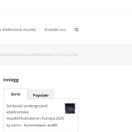
 elektronisk musikk
Kontakt oss
 elektroniske musikkfestivalene i Europa 2025
Innlegg
Siste
Populær
De beste underground
elektroniske
musikkfestivalene i Europa 2025
på
by
admin
-
Kommentarar avslått
De