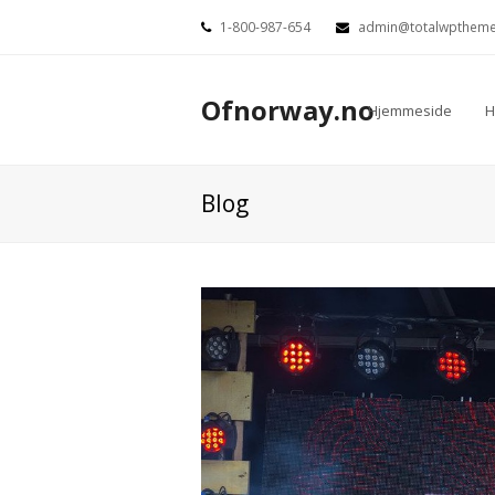
1-800-987-654
admin@totalwpthem
Ofnorway.no
Hjemmeside
H
Blog