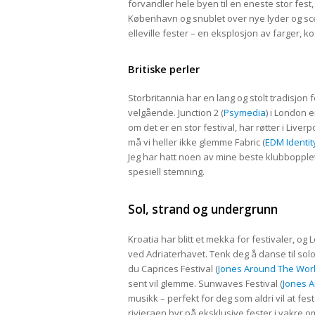
forvandler hele byen til en eneste stor fest
København og snublet over nye lyder og scen
elleville fester – en eksplosjon av farger, 
Britiske perler
Storbritannia har en lang og stolt tradisjon
velgående. Junction 2 (
Psymedia
) i London 
om det er en stor festival, har røtter i Live
må vi heller ikke glemme Fabric (
EDM Identit
Jeg har hatt noen av mine beste klubbopple
spesiell stemning.
Sol, strand og undergrunn
Kroatia har blitt et mekka for festivaler, og 
ved Adriaterhavet. Tenk deg å danse til sol
du Caprices Festival (
Jones Around The Wor
sent vil glemme. Sunwaves Festival (
Jones 
musikk – perfekt for deg som aldri vil at feste
rivieraen byr på eksklusive fester i vakre o