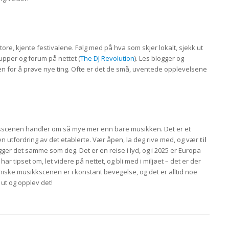
ore, kjente festivalene. Følg med på hva som skjer lokalt, sjekk ut
rupper og forum på nettet (
The DJ Revolution
). Les blogger og
en for å prøve nye ting. Ofte er det de små, uventede opplevelsene
sscenen handler om så mye mer enn bare musikken. Det er et
en utfordring av det etablerte. Vær åpen, la deg rive med, og vær
til
er det samme som deg. Det er en reise i lyd, og i 2025 er Europa
 har tipset om, let videre på nettet, og bli med i miljøet – det er der
niske musikkscenen er i konstant bevegelse, og det er alltid noe
ut og opplev det!