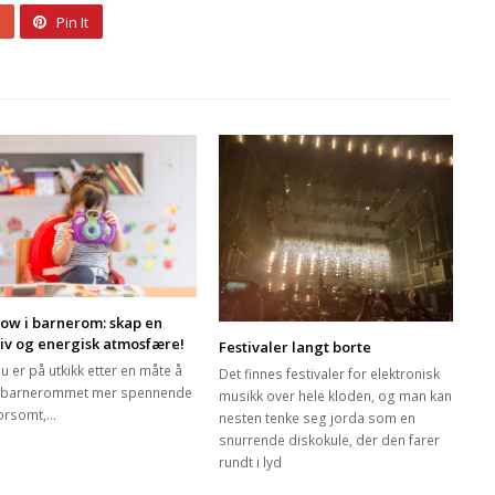
Pin It
ow i barnerom: skap en
iv og energisk atmosfære!
Festivaler langt borte
u er på utkikk etter en måte å
Det finnes festivaler for elektronisk
 barnerommet mer spennende
musikk over hele kloden, og man kan
orsomt,…
nesten tenke seg jorda som en
snurrende diskokule, der den farer
rundt i lyd