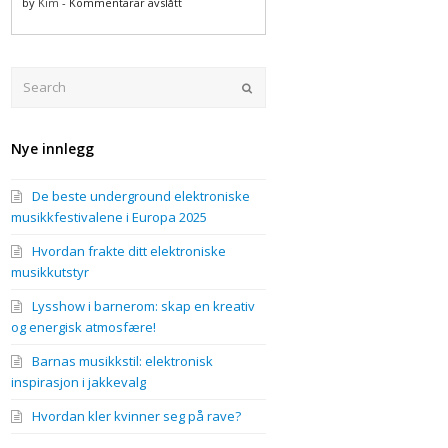
på
by
Kim
-
Kommentarar avslått
på
Hva
festival
er
og
viktig
rave
for
Search
Submit
en
god
treningsøkt?
Nye innlegg
De beste underground elektroniske
musikkfestivalene i Europa 2025
Hvordan frakte ditt elektroniske
musikkutstyr
Lysshow i barnerom: skap en kreativ
og energisk atmosfære!
Barnas musikkstil: elektronisk
inspirasjon i jakkevalg
Hvordan kler kvinner seg på rave?