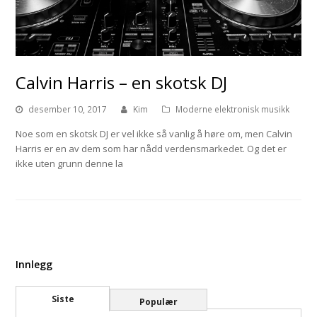
Calvin Harris – en skotsk DJ
desember 10, 2017
Kim
Moderne elektronisk musikk
Noe som en skotsk DJ er vel ikke så vanlig å høre om, men Calvin
Harris er en av dem som har nådd verdensmarkedet. Og det er
ikke uten grunn denne la
Innlegg
Siste
Populær