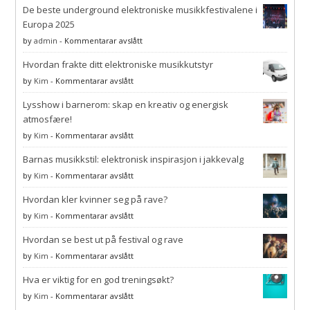
De beste underground elektroniske musikkfestivalene i
Europa 2025
på
by
admin
-
Kommentarar avslått
De
Hvordan frakte ditt elektroniske musikkutstyr
beste
underground
på
by
Kim
-
Kommentarar avslått
elektroniske
Hvordan
musikkfestivalene
Lysshow i barnerom: skap en kreativ og energisk
frakte
i
ditt
atmosfære!
Europa
elektroniske
på
by
Kim
-
Kommentarar avslått
2025
musikkutstyr
Lysshow
Barnas musikkstil: elektronisk inspirasjon i jakkevalg
i
barnerom:
på
by
Kim
-
Kommentarar avslått
skap
Barnas
en
Hvordan kler kvinner seg på rave?
musikkstil:
kreativ
elektronisk
på
by
Kim
-
Kommentarar avslått
og
inspirasjon
Hvordan
energisk
i
Hvordan se best ut på festival og rave
kler
atmosfære!
jakkevalg
kvinner
på
by
Kim
-
Kommentarar avslått
seg
Hvordan
på
Hva er viktig for en god treningsøkt?
se
rave?
best
på
by
Kim
-
Kommentarar avslått
ut
Hva