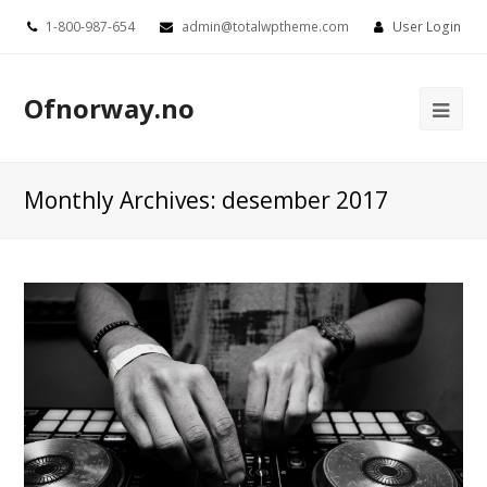
1-800-987-654
admin@totalwptheme.com
User Login
Ofnorway.no
Ope
Mob
Me
Monthly Archives: desember 2017