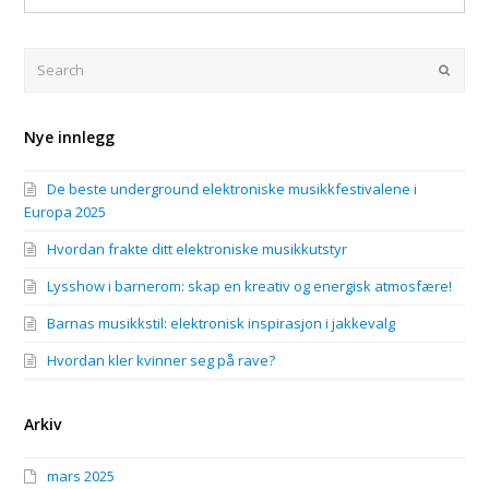
på
er
festival
viktig
og
for
Search
Submi
rave
en
god
treningsøkt?
Nye innlegg
De beste underground elektroniske musikkfestivalene i
Europa 2025
Hvordan frakte ditt elektroniske musikkutstyr
Lysshow i barnerom: skap en kreativ og energisk atmosfære!
Barnas musikkstil: elektronisk inspirasjon i jakkevalg
Hvordan kler kvinner seg på rave?
Arkiv
mars 2025