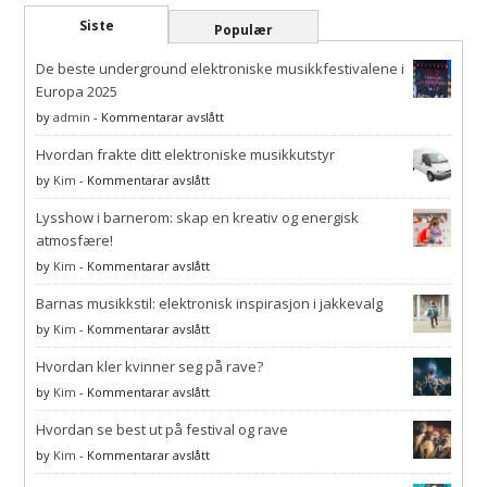
Siste
Populær
De beste underground elektroniske musikkfestivalene i
Europa 2025
på
by
admin
-
Kommentarar avslått
De
Hvordan frakte ditt elektroniske musikkutstyr
beste
underground
på
by
Kim
-
Kommentarar avslått
elektroniske
Hvordan
musikkfestivalene
Lysshow i barnerom: skap en kreativ og energisk
frakte
i
ditt
atmosfære!
Europa
elektroniske
på
by
Kim
-
Kommentarar avslått
2025
musikkutstyr
Lysshow
Barnas musikkstil: elektronisk inspirasjon i jakkevalg
i
barnerom:
på
by
Kim
-
Kommentarar avslått
skap
Barnas
en
Hvordan kler kvinner seg på rave?
musikkstil:
kreativ
elektronisk
på
by
Kim
-
Kommentarar avslått
og
inspirasjon
Hvordan
energisk
i
Hvordan se best ut på festival og rave
kler
atmosfære!
jakkevalg
kvinner
på
by
Kim
-
Kommentarar avslått
seg
Hvordan