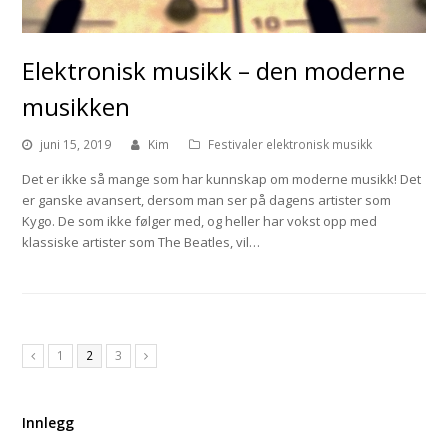
Elektronisk musikk – den moderne
musikken
juni 15, 2019
Kim
Festivaler elektronisk musikk
Det er ikke så mange som har kunnskap om moderne musikk! Det
er ganske avansert, dersom man ser på dagens artister som
Kygo. De som ikke følger med, og heller har vokst opp med
klassiske artister som The Beatles, vil…
1
2
3
Previous
Next
Innlegg