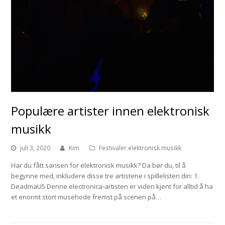
Populære artister innen elektronisk
musikk
juli 3, 2020
Kim
Festivaler elektronisk musikk
Har du fått sansen for elektronisk musikk? Da bør du, til å
begynne med, inkludere disse tre artistene i spillelisten din: 1.
DeadmaU5 Denne electronica-artisten er viden kjent for alltid å ha
et enormt stort musehode fremst på scenen på…