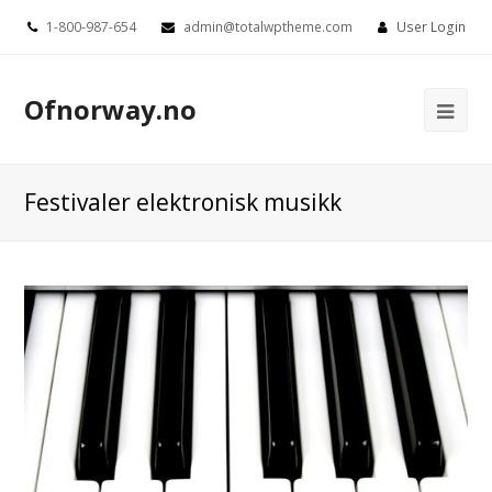
1-800-987-654
admin@totalwptheme.com
User Login
Ofnorway.no
Ope
Mob
Me
Festivaler elektronisk musikk