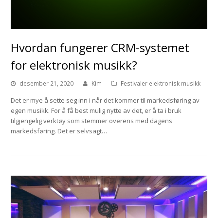
Hvordan fungerer CRM-systemet
for elektronisk musikk?
desember 21, 2020
Kim
Festivaler elektronisk musikk
Det er mye å sette seg inn i når det kommer til markedsføring av
egen musikk. For å få best mulig nytte av det, er å ta i bruk
tilgjengelig verktøy som stemmer overens med dagens
markedsføring. Det er selvsagt…