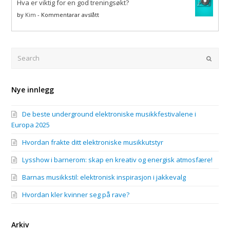
på
Hva er viktig for en god treningsøkt?
se
rave?
best
på
by
Kim
-
Kommentarar avslått
ut
Hva
på
er
festival
viktig
og
for
Search
Submi
rave
en
god
treningsøkt?
Nye innlegg
De beste underground elektroniske musikkfestivalene i
Europa 2025
Hvordan frakte ditt elektroniske musikkutstyr
Lysshow i barnerom: skap en kreativ og energisk atmosfære!
Barnas musikkstil: elektronisk inspirasjon i jakkevalg
Hvordan kler kvinner seg på rave?
Arkiv