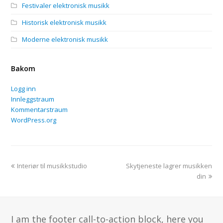
Festivaler elektronisk musikk
Historisk elektronisk musikk
Moderne elektronisk musikk
Bakom
Logg inn
Innleggstraum
Kommentarstraum
WordPress.org
previous
next
Interiør til musikkstudio
Skytjeneste lagrer musikken
post:
post:
din
I am the footer call-to-action block, here you