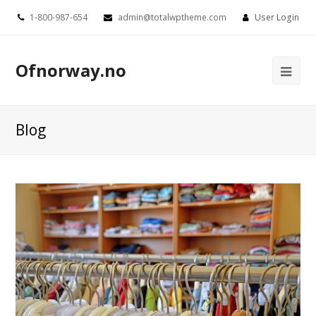
1-800-987-654
admin@totalwptheme.com
User Login
Ofnorway.no
Ope
Mob
Me
Blog