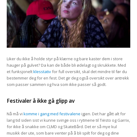
Liker du ikke å holde styr på klærne og bare kaster dem i store
hauger på gulvet? Da kan de både bli ødelagt og skrukkete. Med
et funksjonelt
klesstativ
for full oversikt, skal det mindre til før du
bestemmer deg for en fest. Det gir deg også oversikt over antrekk
som passer sammen og hva som ikke passer så godt.
Festivaler å ikke gå glipp av
Nå må vi
komme i gang med festivalene
igjen. Det har gått alt for
lang tid siden sist vi kunne svinge oss i rytmene til Tiësto og Garrix,
for ikke å snakke om CLMD og SkateBård. Det er så mye kul
musikk der ute, som bare venter på å bli spilt for deg og dine