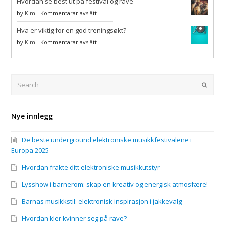
Hvordan se best ut på festival og rave
kler
atmosfære!
jakkevalg
kvinner
på
by
Kim
-
Kommentarar avslått
seg
Hvordan
på
Hva er viktig for en god treningsøkt?
se
rave?
best
på
by
Kim
-
Kommentarar avslått
ut
Hva
på
er
festival
viktig
og
for
Search
Submi
rave
en
god
treningsøkt?
Nye innlegg
De beste underground elektroniske musikkfestivalene i
Europa 2025
Hvordan frakte ditt elektroniske musikkutstyr
Lysshow i barnerom: skap en kreativ og energisk atmosfære!
Barnas musikkstil: elektronisk inspirasjon i jakkevalg
Hvordan kler kvinner seg på rave?