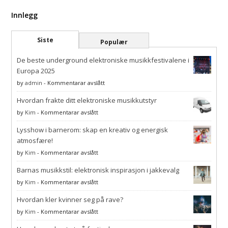
Innlegg
Siste
Populær
De beste underground elektroniske musikkfestivalene i
Europa 2025
på
by
admin
-
Kommentarar avslått
De
Hvordan frakte ditt elektroniske musikkutstyr
beste
underground
på
by
Kim
-
Kommentarar avslått
elektroniske
Hvordan
musikkfestivalene
Lysshow i barnerom: skap en kreativ og energisk
frakte
i
ditt
atmosfære!
Europa
elektroniske
på
by
Kim
-
Kommentarar avslått
2025
musikkutstyr
Lysshow
Barnas musikkstil: elektronisk inspirasjon i jakkevalg
i
barnerom:
på
by
Kim
-
Kommentarar avslått
skap
Barnas
en
Hvordan kler kvinner seg på rave?
musikkstil:
kreativ
elektronisk
på
by
Kim
-
Kommentarar avslått
og
inspirasjon
Hvordan
energisk
i