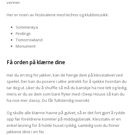
venner.
Her er noen av festivalene med techno og klubbmusikk:
Sommerøya
Findings
Tomorrowland
Monument
Få orden på klærne dine
Har du en ting for jakker, kan de henge dem på klesstativet ved
speilet. Der kan du posere i ulike antrekk for å sjekke hvordan du
tar deg ut. Liker du å shuffle så må du kanskje ha noe lett og ledig,
mens er du av dem som bare flyter med i Deep House så kan du
ha noe mer classy. Du får fullstendig oversikt.
Og skulle alle klærne havne på gulvet, så er det fort gjort å rydde
opp før foreldrene kommer på middagsbesøk. Klesstativ er en
enkel løsning for å holde huset ryddig, samtidig som du finner
jakkene dine i en fei.